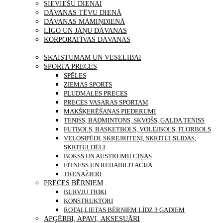
SIEVIEŠU DIENAI
DĀVANAS TĒVU DIENĀ
DĀVANAS MĀMIŅDIENĀ
LĪGO UN JĀŅU DĀVANAS
KORPORATĪVAS DĀVANAS
PRECES
SKAISTUMAM UN VESELĪBAI
SPORTA PRECES
SPĒLES
ZIEMAS SPORTS
PLUDMALES PRECES
PRECES VASARAS SPORTAM
MAKŠĶERĒŠANAS PIEDERUMI
TENISS, BADMINTONS, SKVOŠS, GALDA TENISS
FUTBOLS, BASKETBOLS, VOLEJBOLS, FLORBOLS
VELOSIPĒDI, SKREJRITEŅI, SKRITUĻSLIDAS,
SKRITUĻDĒLI
BOKSS UN AUSTRUMU CĪŅAS
FITNESS UN REHABILITĀCIJA
TRENAŽIERI
PRECES BĒRNIEM
BURVJU TRIKI
KONSTRUKTORI
ROTAĻLIETAS BĒRNIEM LĪDZ 3 GADIEM
APĢĒRBI, APAVI, AKSESUĀRI