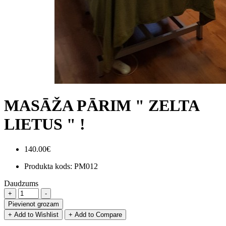
MASĀŽA PĀRIM " ZELTA
LIETUS " !
140.00€
Produkta kods:
PM012
Daudzums
Pievienot grozam
+ Add to Wishlist
+ Add to Compare