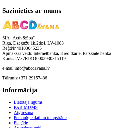
Sazinieties ar mums
SIA "Activ&Spa"
Rīga, Dzegužu 1k.2dz4, LV-1083
Reģ:Nr.40103645235
Apmaksas veidi: Internetbanka, Kredītkarte, Pārskaite bankā
Konts:LV37RIKO0002930315119
e-mail:
info@abcdavana.lv
Tālrunis:
+371 29157486
Informācija
Lietotāja līgums
PAR MUMS
Atgriešana
Personīgie dati un to apstrāde
Piegāde
Apmaksas veidi