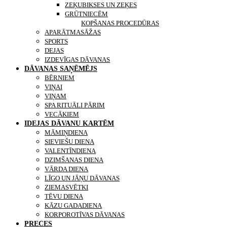
ZEĶUBIKSES UN ZEĶES
GRŪTNIECĒM
KONTAKTI
KOPŠANAS PROCEDŪRAS
APARĀTMASĀŽAS
SPORTS
DEJAS
IZDEVĪGAS DĀVANAS
DĀVANAS SAŅĒMĒJS
BĒRNIEM
VIŅAI
VIŅAM
SPA RITUĀLI PĀRIM
VECĀKIEM
IDEJAS DĀVANU KARTĒM
MĀMIŅDIENA
SIEVIEŠU DIENA
VALENTĪNDIENA
DZIMŠANAS DIENA
VĀRDA DIENA
LĪGO UN JĀŅU DĀVANAS
ZIEMASVĒTKI
TĒVU DIENA
KĀZU GADADIENA
KORPOROTĪVAS DĀVANAS
PRECES