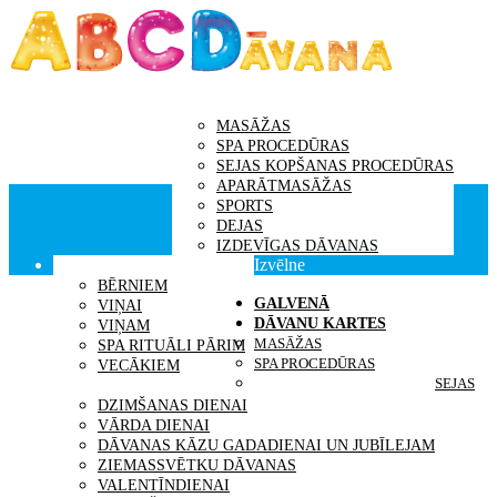
GALVENĀ
DĀVANU KARTES
MASĀŽAS
SPA PROCEDŪRAS
SEJAS KOPŠANAS PROCEDŪRAS
APARĀTMASĀŽAS
SPORTS
DEJAS
IZDEVĪGAS DĀVANAS
Izvēlne
DĀVANAS SAŅĒMĒJS
BĒRNIEM
GALVENĀ
VIŅAI
DĀVANU KARTES
VIŅAM
MASĀŽAS
SPA RITUĀLI PĀRIM
SPA PROCEDŪRAS
VECĀKIEM
SEJAS
IDEJAS DĀVANĀM
DZIMŠANAS DIENAI
VĀRDA DIENAI
DĀVANAS KĀZU GADADIENAI UN JUBĪLEJAM
ZIEMASSVĒTKU DĀVANAS
VALENTĪNDIENAI