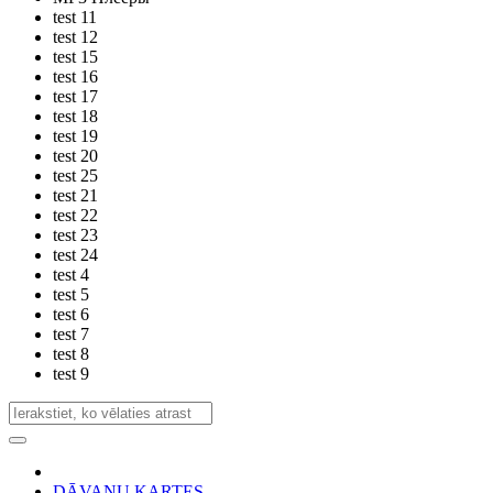
test 11
test 12
test 15
test 16
test 17
test 18
test 19
test 20
test 25
test 21
test 22
test 23
test 24
test 4
test 5
test 6
test 7
test 8
test 9
DĀVANU KARTES