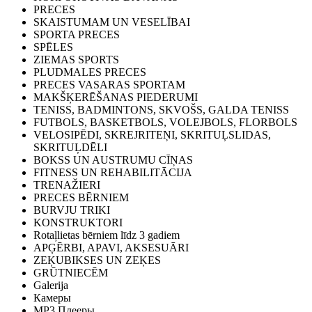
PRECES
SKAISTUMAM UN VESELĪBAI
SPORTA PRECES
SPĒLES
ZIEMAS SPORTS
PLUDMALES PRECES
PRECES VASARAS SPORTAM
MAKŠĶERĒŠANAS PIEDERUMI
TENISS, BADMINTONS, SKVOŠS, GALDA TENISS
FUTBOLS, BASKETBOLS, VOLEJBOLS, FLORBOLS
VELOSIPĒDI, SKREJRITEŅI, SKRITUĻSLIDAS,
SKRITUĻDĒLI
BOKSS UN AUSTRUMU CĪŅAS
FITNESS UN REHABILITĀCIJA
TRENAŽIERI
PRECES BĒRNIEM
BURVJU TRIKI
KONSTRUKTORI
Rotaļlietas bērniem līdz 3 gadiem
APĢĒRBI, APAVI, AKSESUĀRI
ZEĶUBIKSES UN ZEĶES
GRŪTNIECĒM
Galerija
Камеры
MP3 Плееры