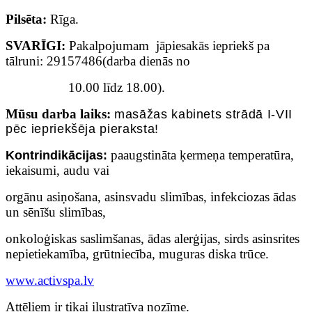
Pilsēta:
Rīga.
SVARĪGI:
Pakalpojumam jāpiesakās iepriekš pa
tālruni: 29157486(darba dienās no
10.00 līdz 18.00).
Mūsu darba laiks:
masāžas kabinets
strādā I-VII
pēc iepriekšēja pieraksta!
paaugstināta ķermeņa temperatūra,
Kontrindik
ā
cijas:
iekaisumi, audu vai
orgānu asiņošana, asinsvadu slimības, infekciozas ādas
un sēnīšu slimības,
onkoloģiskas saslimšanas, ādas alerģijas, sirds asinsrites
nepietiekamība, grūtniecība, muguras diska trūce.
www.activspa.lv
Attēliem ir tikai ilustratīva nozīme.