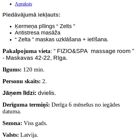
Apraksts
Piedāvājumā iekļauts:
Ķermeņa pīlings
“
Zelts
”
А
ntistresa
mas
āž
a
“
Zelta
”
maskas uzklāšana + ietīšana.
Pakalpojuma vieta
:
“ FIZIO&SPA massage room ”
- Maskavas 42-22, Rīga.
Ilgums:
120 min.
Personu skaits:
2.
Jāņem līdzi:
dvielis.
Derīguma termiņš:
Derīga 6 mēnešus no iegādes
datuma.
Sezona:
Viss gads.
Valsts:
Latvija.