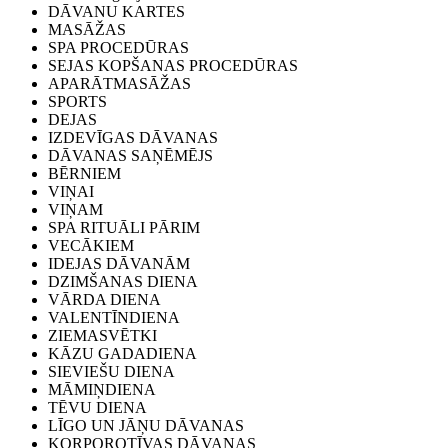
DĀVANU KARTES
MASĀŽAS
SPA PROCEDŪRAS
SEJAS KOPŠANAS PROCEDŪRAS
APARĀTMASĀŽAS
SPORTS
DEJAS
IZDEVĪGAS DĀVANAS
DĀVANAS SAŅĒMĒJS
BĒRNIEM
VIŅAI
VIŅAM
SPA RITUĀLI PĀRIM
VECĀKIEM
IDEJAS DĀVANĀM
DZIMŠANAS DIENA
VĀRDA DIENA
VALENTĪNDIENA
ZIEMASVĒTKI
KĀZU GADADIENA
SIEVIEŠU DIENA
MĀMIŅDIENA
TĒVU DIENA
LĪGO UN JĀŅU DĀVANAS
KORPOROTĪVAS DĀVANAS