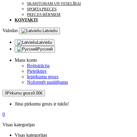
SKAISTUMAM UN VESELĪBAI
SPORTA PRECES
PRECES BĒRNIEM
KONTAKTI
Valodas
Latviešu
Latviešu
Русский
Mans konts
Reģistrācija
Pieteikties
Iepirkumu grozs
Noformēt pasūtījumu
0
Pirkumu grozs
0.00€
Jūsu pirkumu grozs ir tukšs!
0
Visas kategorijas
Visas kategorijas