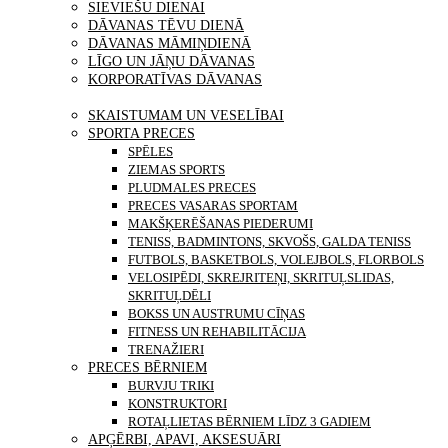
SIEVIEŠU DIENAI
DĀVANAS TĒVU DIENĀ
DĀVANAS MĀMIŅDIENĀ
LĪGO UN JĀŅU DĀVANAS
KORPORATĪVAS DĀVANAS
PRECES
SKAISTUMAM UN VESELĪBAI
SPORTA PRECES
SPĒLES
ZIEMAS SPORTS
PLUDMALES PRECES
PRECES VASARAS SPORTAM
MAKŠĶERĒŠANAS PIEDERUMI
TENISS, BADMINTONS, SKVOŠS, GALDA TENISS
FUTBOLS, BASKETBOLS, VOLEJBOLS, FLORBOLS
VELOSIPĒDI, SKREJRITEŅI, SKRITUĻSLIDAS,
SKRITUĻDĒLI
BOKSS UN AUSTRUMU CĪŅAS
FITNESS UN REHABILITĀCIJA
TRENAŽIERI
PRECES BĒRNIEM
BURVJU TRIKI
KONSTRUKTORI
ROTAĻLIETAS BĒRNIEM LĪDZ 3 GADIEM
APĢĒRBI, APAVI, AKSESUĀRI