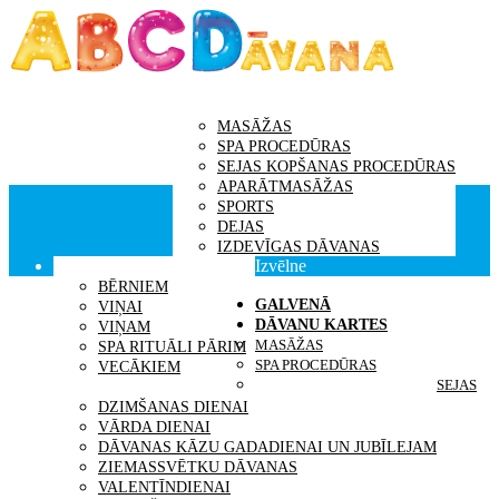
GALVENĀ
DĀVANU KARTES
MASĀŽAS
SPA PROCEDŪRAS
SEJAS KOPŠANAS PROCEDŪRAS
APARĀTMASĀŽAS
SPORTS
DEJAS
IZDEVĪGAS DĀVANAS
Izvēlne
DĀVANAS SAŅĒMĒJS
BĒRNIEM
GALVENĀ
VIŅAI
DĀVANU KARTES
VIŅAM
MASĀŽAS
SPA RITUĀLI PĀRIM
SPA PROCEDŪRAS
VECĀKIEM
SEJAS
IDEJAS DĀVANĀM
DZIMŠANAS DIENAI
VĀRDA DIENAI
DĀVANAS KĀZU GADADIENAI UN JUBĪLEJAM
ZIEMASSVĒTKU DĀVANAS
VALENTĪNDIENAI