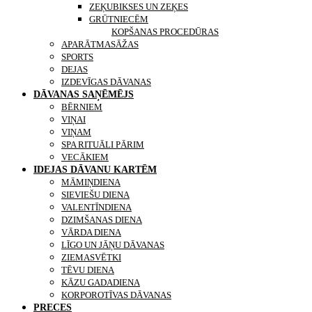
ZEĶUBIKSES UN ZEĶES
GRŪTNIECĒM
KONTAKTI
KOPŠANAS PROCEDŪRAS
APARĀTMASĀŽAS
SPORTS
DEJAS
IZDEVĪGAS DĀVANAS
DĀVANAS SAŅĒMĒJS
BĒRNIEM
VIŅAI
VIŅAM
SPA RITUĀLI PĀRIM
VECĀKIEM
IDEJAS DĀVANU KARTĒM
MĀMIŅDIENA
SIEVIEŠU DIENA
VALENTĪNDIENA
DZIMŠANAS DIENA
VĀRDA DIENA
LĪGO UN JĀŅU DĀVANAS
ZIEMASVĒTKI
TĒVU DIENA
KĀZU GADADIENA
KORPOROTĪVAS DĀVANAS
PRECES