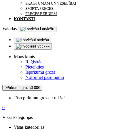
SKAISTUMAM UN VESELĪBAI
SPORTA PRECES
PRECES BĒRNIEM
KONTAKTI
Valodas
Latviešu
Latviešu
Русский
Mans konts
Reģistrācija
Pieteikties
Iepirkumu grozs
Noformēt pasūtījumu
0
Pirkumu grozs
0.00€
Jūsu pirkumu grozs ir tukšs!
0
Visas kategorijas
Visas kategorijas