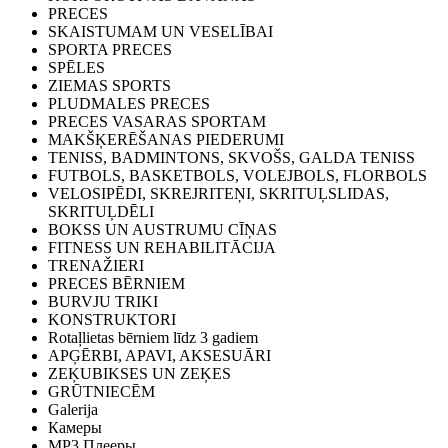
PRECES
SKAISTUMAM UN VESELĪBAI
SPORTA PRECES
SPĒLES
ZIEMAS SPORTS
PLUDMALES PRECES
PRECES VASARAS SPORTAM
MAKŠĶERĒŠANAS PIEDERUMI
TENISS, BADMINTONS, SKVOŠS, GALDA TENISS
FUTBOLS, BASKETBOLS, VOLEJBOLS, FLORBOLS
VELOSIPĒDI, SKREJRITEŅI, SKRITUĻSLIDAS,
SKRITUĻDĒLI
BOKSS UN AUSTRUMU CĪŅAS
FITNESS UN REHABILITĀCIJA
TRENAŽIERI
PRECES BĒRNIEM
BURVJU TRIKI
KONSTRUKTORI
Rotaļlietas bērniem līdz 3 gadiem
APĢĒRBI, APAVI, AKSESUĀRI
ZEĶUBIKSES UN ZEĶES
GRŪTNIECĒM
Galerija
Камеры
MP3 Плееры