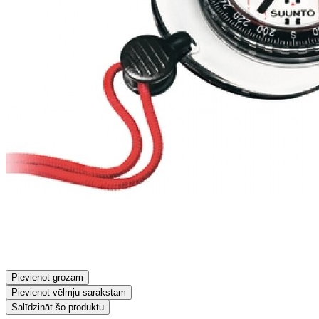
Pievienot grozam
Pievienot vēlmju sarakstam
Salīdzināt šo produktu