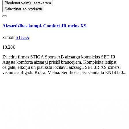
Pievienot vēlmju sarakstam
Salīdzināt šo produktu
Aizsardzības kompl. Comfort JR melns XS.
Zīmoli
STIGA
18.20€
Zviedru firmas STIGA Sports AB aizsargu komplekts SET JR.
Augsta komforta aizsargi priekš braucējiem. Komplektā ietilpst:
ceļgalu, elkoņu un plaukstu locītavu aizsargi. SET JR XS izmērs:
vecums 2-4 gadi. Krāsa: Melna. Sertificēts pēc standarta EN14120...