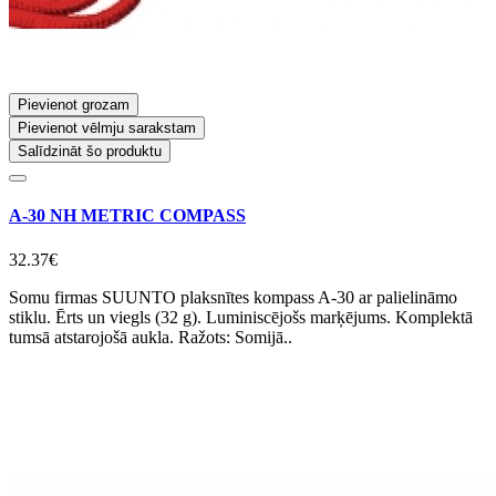
Pievienot grozam
Pievienot vēlmju sarakstam
Salīdzināt šo produktu
A-30 NH METRIC COMPASS
32.37€
Somu firmas SUUNTO plaksnītes kompass A-30 ar palielināmo
stiklu. Ērts un viegls (32 g). Luminiscējošs marķējums. Komplektā
tumsā atstarojošā aukla. Ražots: Somijā..