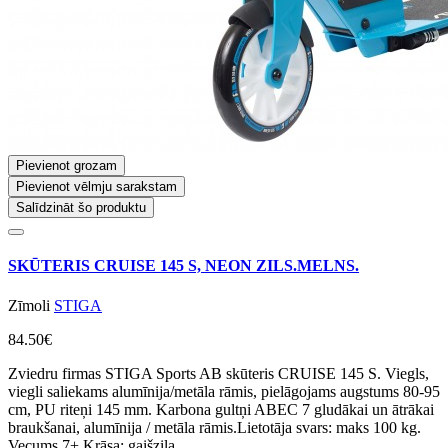
Pievienot grozam
Pievienot vēlmju sarakstam
Salīdzināt šo produktu
SKŪTERIS CRUISE 145 S, NEON ZILS.MELNS.
Zīmoli
STIGA
84.50€
Zviedru firmas STIGA Sports AB skūteris CRUISE 145 S. Viegls,
viegli saliekams alumīnija/metāla rāmis, pielāgojams augstums 80-95
cm, PU riteņi 145 mm. Karbona gultņi ABEC 7 gludākai un ātrākai
braukšanai, alumīnija / metāla rāmis.Lietotāja svars: maks 100 kg.
Vecums 7+.Krāsa: gaišzila..