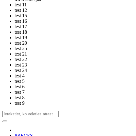
test 11
test 12
test 15
test 16
test 17
test 18
test 19
test 20
test 25
test 21
test 22
test 23
test 24
test 4
test 5
test 6
test 7
test 8
test 9
PRECES