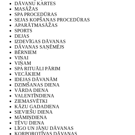
DĀVANU KARTES
MASĀŽAS
SPA PROCEDŪRAS
SEJAS KOPŠANAS PROCEDŪRAS
APARĀTMASĀŽAS
SPORTS
DEJAS
IZDEVĪGAS DĀVANAS
DĀVANAS SAŅĒMĒJS
BĒRNIEM
VIŅAI
VIŅAM
SPA RITUĀLI PĀRIM
VECĀKIEM
IDEJAS DĀVANĀM
DZIMŠANAS DIENA
VĀRDA DIENA
VALENTĪNDIENA
ZIEMASVĒTKI
KĀZU GADADIENA
SIEVIEŠU DIENA
MĀMIŅDIENA
TĒVU DIENA
LĪGO UN JĀŅU DĀVANAS
KORPOROTĪVAS DĀVANAS