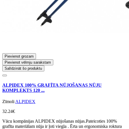
Pievienot grozam
Pievienot vēlmju sarakstam
Salīdzināt šo produktu
ALPIDEX 100% GRAFĪTA NŪJOŠANAS NŪJU
KOMPLEKTS 120 ...
Zīmoli
ALPIDEX
32.24€
Vācu kompānijas ALPIDEX nūjošanas nūjas.Pateicoties 100%
grafīta materiālam nūja ir ļoti viegla . Ērta un ergonomiska roktura