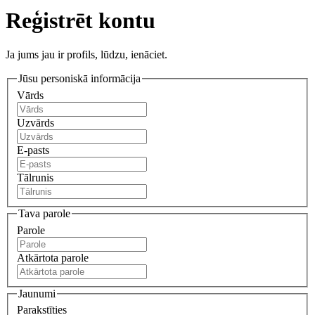
Reģistrēt kontu
Ja jums jau ir profils, lūdzu, ienāciet.
Jūsu personiskā informācija
Vārds
Uzvārds
E-pasts
Tālrunis
Tava parole
Parole
Atkārtota parole
Jaunumi
Parakstīties