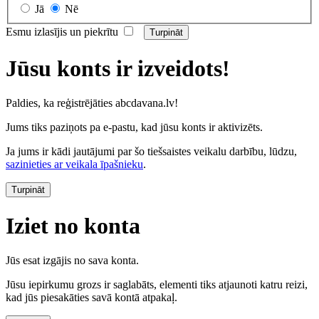
Jā
Nē
Esmu izlasījis un piekrītu
Jūsu konts ir izveidots!
Paldies, ka reģistrējāties abcdavana.lv!
Jums tiks paziņots pa e-pastu, kad jūsu konts ir aktivizēts.
Ja jums ir kādi jautājumi par šo tiešsaistes veikalu darbību, lūdzu,
sazinieties ar veikala īpašnieku
.
Turpināt
Iziet no konta
Jūs esat izgājis no sava konta.
Jūsu iepirkumu grozs ir saglabāts, elementi tiks atjaunoti katru reizi,
kad jūs piesakāties savā kontā atpakaļ.