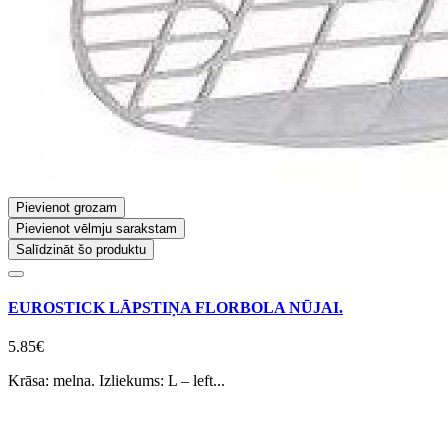
Pievienot grozam
Pievienot vēlmju sarakstam
Salīdzināt šo produktu
EUROSTICK LĀPSTIŅA FLORBOLA NŪJAI.
5.85€
Krāsa: melna. Izliekums: L – left...