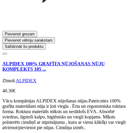
Pievienot grozam
Pievienot vēlmju sarakstam
Salīdzināt šo produktu
ALPIDEX 100% GRAFĪTA NŪJOŠANAS NŪJU
KOMPLEKTS 105 ...
Zīmoli
ALPIDEX
40.30€
Vācu kompānijas ALPIDEX nūjošanas nūjas.Pateicoties 100%
grafīta materiālam nūja ir ļoti viegla . Ērta un ergonomiska roktura
forma. Roktura materiāls mīksts un neslīdošs EVA. Absorbē
sviedrus, ilgstoši kalpo, higiēnisks un viegli kopjams. Mīksts
polsterēts cimdiņš ar stiprinājumu , kuru ar vienu klikšķi var viegli
atvienot/pievienot pie nūjas. Cimdiņa izmēr..