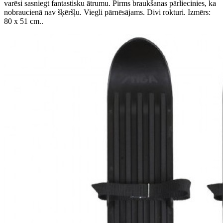
varēsi sasniegt fantastisku ātrumu. Pirms braukšanas pārliecinies, ka
nobraucienā nav šķēršļu. Viegli pārnēsājams. Divi rokturi. Izmērs:
80 x 51 cm..