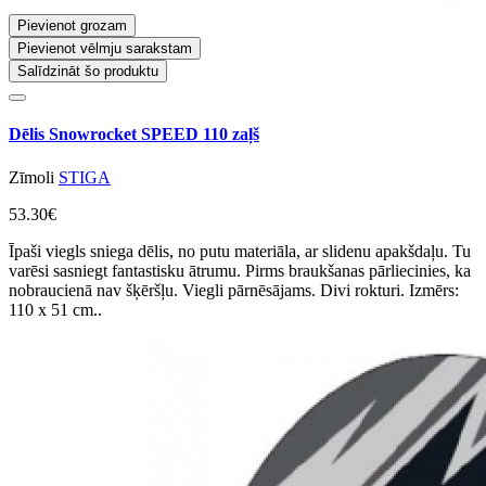
Pievienot grozam
Pievienot vēlmju sarakstam
Salīdzināt šo produktu
Dēlis Snowrocket SPEED 110 zaļš
Zīmoli
STIGA
53.30€
Īpaši viegls sniega dēlis, no putu materiāla, ar slidenu apakšdaļu. Tu
varēsi sasniegt fantastisku ātrumu. Pirms braukšanas pārliecinies, ka
nobraucienā nav šķēršļu. Viegli pārnēsājams. Divi rokturi. Izmērs:
110 x 51 cm..