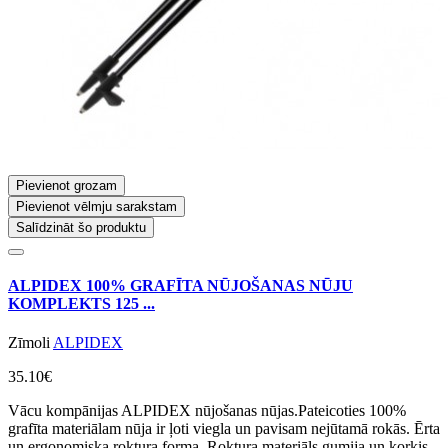
Pievienot grozam
Pievienot vēlmju sarakstam
Salīdzināt šo produktu
ALPIDEX 100% GRAFĪTA NŪJOŠANAS NŪJU
KOMPLEKTS 125 ...
Zīmoli
ALPIDEX
35.10€
Vācu kompānijas ALPIDEX nūjošanas nūjas.Pateicoties 100%
grafīta materiālam nūja ir ļoti viegla un pavisam nejūtamā rokās. Ērta
un ergonomiska roktura forma. Roktura materiāls gumija un korķis. .