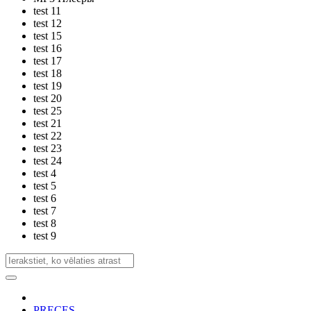
test 11
test 12
test 15
test 16
test 17
test 18
test 19
test 20
test 25
test 21
test 22
test 23
test 24
test 4
test 5
test 6
test 7
test 8
test 9
PRECES