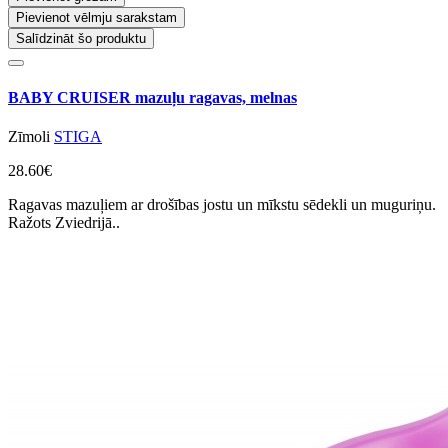
Pievienot vēlmju sarakstam
Salīdzināt šo produktu
BABY CRUISER mazuļu ragavas, melnas
Zīmoli
STIGA
28.60€
Ragavas mazuļiem ar drošības jostu un mīkstu sēdekli un muguriņu.
Ražots Zviedrijā..