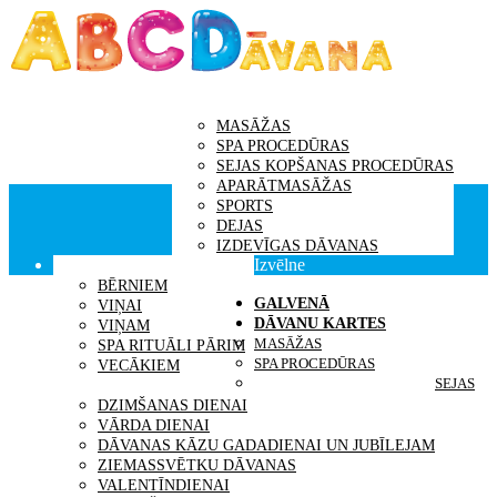
GALVENĀ
DĀVANU KARTES
MASĀŽAS
SPA PROCEDŪRAS
SEJAS KOPŠANAS PROCEDŪRAS
APARĀTMASĀŽAS
SPORTS
DEJAS
IZDEVĪGAS DĀVANAS
Izvēlne
DĀVANAS SAŅĒMĒJS
BĒRNIEM
GALVENĀ
VIŅAI
DĀVANU KARTES
VIŅAM
MASĀŽAS
SPA RITUĀLI PĀRIM
SPA PROCEDŪRAS
VECĀKIEM
SEJAS
IDEJAS DĀVANĀM
DZIMŠANAS DIENAI
VĀRDA DIENAI
DĀVANAS KĀZU GADADIENAI UN JUBĪLEJAM
ZIEMASSVĒTKU DĀVANAS
VALENTĪNDIENAI