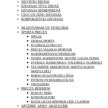
SIEVIEŠU DIENAI
DĀVANAS TĒVU DIENĀ
DĀVANAS MĀMIŅDIENĀ
LĪGO UN JĀŅU DĀVANAS
KORPORATĪVAS DĀVANAS
PRECES
SKAISTUMAM UN VESELĪBAI
SPORTA PRECES
SPĒLES
ZIEMAS SPORTS
PLUDMALES PRECES
PRECES VASARAS SPORTAM
MAKŠĶERĒŠANAS PIEDERUMI
TENISS, BADMINTONS, SKVOŠS, GALDA TENISS
FUTBOLS, BASKETBOLS, VOLEJBOLS, FLORBOLS
VELOSIPĒDI, SKREJRITEŅI, SKRITUĻSLIDAS,
SKRITUĻDĒLI
BOKSS UN AUSTRUMU CĪŅAS
FITNESS UN REHABILITĀCIJA
TRENAŽIERI
PRECES BĒRNIEM
BURVJU TRIKI
KONSTRUKTORI
ROTAĻLIETAS BĒRNIEM LĪDZ 3 GADIEM
APĢĒRBI, APAVI, AKSESUĀRI