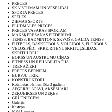
PRECES
SKAISTUMAM UN VESELĪBAI
SPORTA PRECES
SPĒLES
ZIEMAS SPORTS
PLUDMALES PRECES
PRECES VASARAS SPORTAM
MAKŠĶERĒŠANAS PIEDERUMI
TENISS, BADMINTONS, SKVOŠS, GALDA TENISS
FUTBOLS, BASKETBOLS, VOLEJBOLS, FLORBOLS
VELOSIPĒDI, SKREJRITEŅI, SKRITUĻSLIDAS,
SKRITUĻDĒLI
BOKSS UN AUSTRUMU CĪŅAS
FITNESS UN REHABILITĀCIJA
TRENAŽIERI
PRECES BĒRNIEM
BURVJU TRIKI
KONSTRUKTORI
Rotaļlietas bērniem līdz 3 gadiem
APĢĒRBI, APAVI, AKSESUĀRI
ZEĶUBIKSES UN ZEĶES
GRŪTNIECĒM
Galerija
Камеры
MP3 Плееры