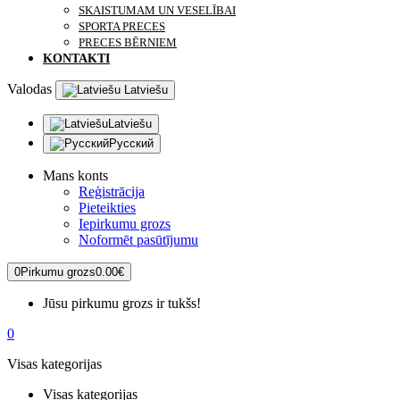
SKAISTUMAM UN VESELĪBAI
SPORTA PRECES
PRECES BĒRNIEM
KONTAKTI
Valodas
Latviešu
Latviešu
Русский
Mans konts
Reģistrācija
Pieteikties
Iepirkumu grozs
Noformēt pasūtījumu
0
Pirkumu grozs
0.00€
Jūsu pirkumu grozs ir tukšs!
0
Visas kategorijas
Visas kategorijas