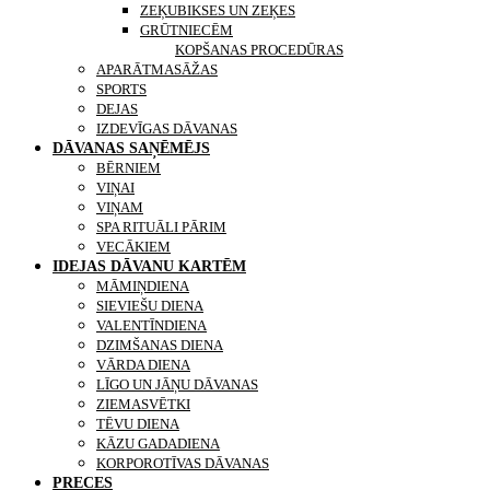
ZEĶUBIKSES UN ZEĶES
GRŪTNIECĒM
KONTAKTI
KOPŠANAS PROCEDŪRAS
APARĀTMASĀŽAS
SPORTS
DEJAS
IZDEVĪGAS DĀVANAS
DĀVANAS SAŅĒMĒJS
BĒRNIEM
VIŅAI
VIŅAM
SPA RITUĀLI PĀRIM
VECĀKIEM
IDEJAS DĀVANU KARTĒM
MĀMIŅDIENA
SIEVIEŠU DIENA
VALENTĪNDIENA
DZIMŠANAS DIENA
VĀRDA DIENA
LĪGO UN JĀŅU DĀVANAS
ZIEMASVĒTKI
TĒVU DIENA
KĀZU GADADIENA
KORPOROTĪVAS DĀVANAS
PRECES