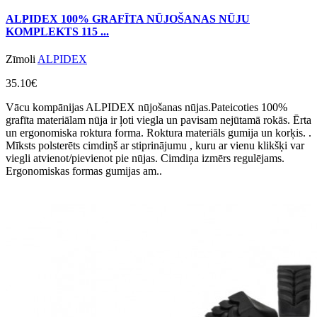
ALPIDEX 100% GRAFĪTA NŪJOŠANAS NŪJU
KOMPLEKTS 115 ...
Zīmoli
ALPIDEX
35.10€
Vācu kompānijas ALPIDEX nūjošanas nūjas.Pateicoties 100%
grafīta materiālam nūja ir ļoti viegla un pavisam nejūtamā rokās. Ērta
un ergonomiska roktura forma. Roktura materiāls gumija un korķis. .
Mīksts polsterēts cimdiņš ar stiprinājumu , kuru ar vienu klikšķi var
viegli atvienot/pievienot pie nūjas. Cimdiņa izmērs regulējams.
Ergonomiskas formas gumijas am..