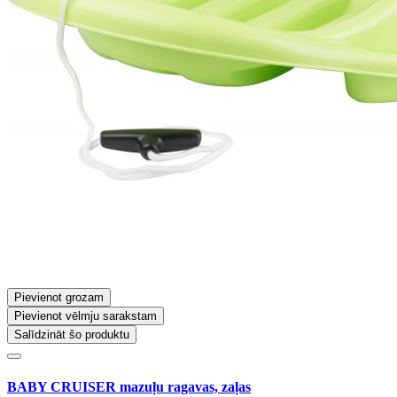
Pievienot grozam
Pievienot vēlmju sarakstam
Salīdzināt šo produktu
BABY CRUISER mazuļu ragavas, zaļas