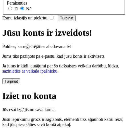
Parakstīties
Jā
Nē
Esmu izlasījis un piekrītu
Jūsu konts ir izveidots!
Paldies, ka reģistrējāties abcdavana.lv!
Jums tiks paziņots pa e-pastu, kad jūsu konts ir aktivizēts.
Ja jums ir kādi jautājumi par šo tiešsaistes veikalu darbību, lūdzu,
sazinieties ar veikala īpašnieku
.
Turpināt
Iziet no konta
Jūs esat izgājis no sava konta.
Jūsu iepirkumu grozs ir saglabāts, elementi tiks atjaunoti katru reizi,
kad jūs piesakāties savā kontā atpakaļ.