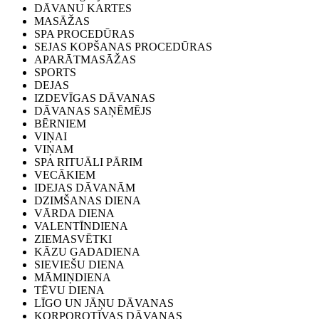
DĀVANU KARTES
MASĀŽAS
SPA PROCEDŪRAS
SEJAS KOPŠANAS PROCEDŪRAS
APARĀTMASĀŽAS
SPORTS
DEJAS
IZDEVĪGAS DĀVANAS
DĀVANAS SAŅĒMĒJS
BĒRNIEM
VIŅAI
VIŅAM
SPA RITUĀLI PĀRIM
VECĀKIEM
IDEJAS DĀVANĀM
DZIMŠANAS DIENA
VĀRDA DIENA
VALENTĪNDIENA
ZIEMASVĒTKI
KĀZU GADADIENA
SIEVIEŠU DIENA
MĀMIŅDIENA
TĒVU DIENA
LĪGO UN JĀŅU DĀVANAS
KORPOROTĪVAS DĀVANAS