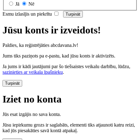
Jā
Nē
Esmu izlasījis un piekrītu
Jūsu konts ir izveidots!
Paldies, ka reģistrējāties abcdavana.lv!
Jums tiks paziņots pa e-pastu, kad jūsu konts ir aktivizēts.
Ja jums ir kādi jautājumi par šo tiešsaistes veikalu darbību, lūdzu,
sazinieties ar veikala īpašnieku
.
Turpināt
Iziet no konta
Jūs esat izgājis no sava konta.
Jūsu iepirkumu grozs ir saglabāts, elementi tiks atjaunoti katru reizi,
kad jūs piesakāties savā kontā atpakaļ.