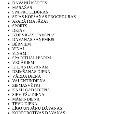
DĀVANU KARTES
MASĀŽAS
SPA PROCEDŪRAS
SEJAS KOPŠANAS PROCEDŪRAS
APARĀTMASĀŽAS
SPORTS
DEJAS
IZDEVĪGAS DĀVANAS
DĀVANAS SAŅĒMĒJS
BĒRNIEM
VIŅAI
VIŅAM
SPA RITUĀLI PĀRIM
VECĀKIEM
IDEJAS DĀVANĀM
DZIMŠANAS DIENA
VĀRDA DIENA
VALENTĪNDIENA
ZIEMASVĒTKI
KĀZU GADADIENA
SIEVIEŠU DIENA
MĀMIŅDIENA
TĒVU DIENA
LĪGO UN JĀŅU DĀVANAS
KORPOROTĪVAS DĀVANAS