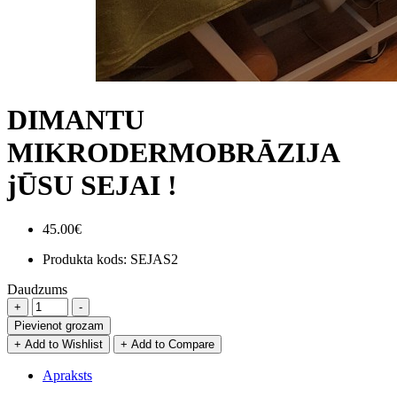
DIMANTU
MIKRODERMOBRĀZIJA
jŪSU SEJAI !
45.00€
Produkta kods:
SEJAS2
Daudzums
Pievienot grozam
+ Add to Wishlist
+ Add to Compare
Apraksts