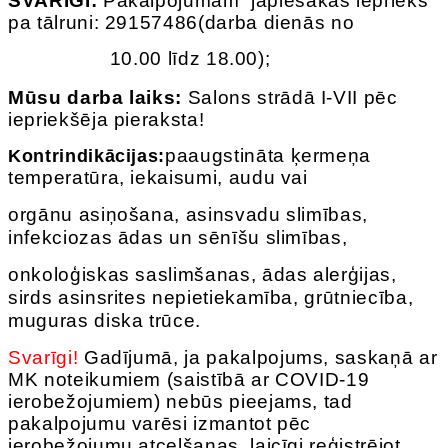
SVARĪGI:
Pakalpojumam jāpiesakās iepriekš
pa tālruni: 29157486(darba dienās no
10.00 līdz 18.00);
Mūsu darba laiks:
Salons strādā I-VII pēc
iepriekšēja pieraksta!
paaugstināta ķermeņa
Kontrindik
ā
cijas:
temperatūra, iekaisumi, audu vai
orgānu asiņošana, asinsvadu slimības,
infekciozas ādas un sēnīšu slimības,
onkoloģiskas saslimšanas, ādas alerģijas,
sirds asinsrites nepietiekamība, grūtniecība,
muguras diska trūce.
Svarīgi!
Gadījumā, ja pakalpojums, saskaņā ar
MK noteikumiem (saistībā ar COVID-19
ierobežojumiem) nebūs pieejams, tad
pakalpojumu varēsi izmantot pēc
ierobežojumu atcelšanas, laicīgi reģistrējot