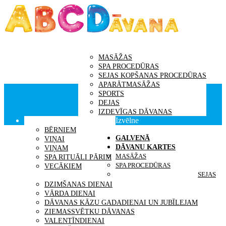
GALVENĀ
DĀVANU KARTES
MASĀŽAS
SPA PROCEDŪRAS
SEJAS KOPŠANAS PROCEDŪRAS
APARĀTMASĀŽAS
SPORTS
DEJAS
IZDEVĪGAS DĀVANAS
Izvēlne
DĀVANAS SAŅĒMĒJS
BĒRNIEM
GALVENĀ
VIŅAI
DĀVANU KARTES
VIŅAM
MASĀŽAS
SPA RITUĀLI PĀRIM
SPA PROCEDŪRAS
VECĀKIEM
SEJAS
IDEJAS DĀVANĀM
DZIMŠANAS DIENAI
VĀRDA DIENAI
DĀVANAS KĀZU GADADIENAI UN JUBĪLEJAM
ZIEMASSVĒTKU DĀVANAS
VALENTĪNDIENAI