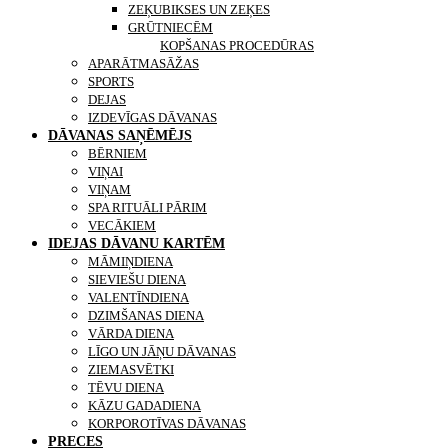
ZEĶUBIKSES UN ZEĶES
GRŪTNIECĒM
KONTAKTI
KOPŠANAS PROCEDŪRAS
APARĀTMASĀŽAS
SPORTS
DEJAS
IZDEVĪGAS DĀVANAS
DĀVANAS SAŅĒMĒJS
BĒRNIEM
VIŅAI
VIŅAM
SPA RITUĀLI PĀRIM
VECĀKIEM
IDEJAS DĀVANU KARTĒM
MĀMIŅDIENA
SIEVIEŠU DIENA
VALENTĪNDIENA
DZIMŠANAS DIENA
VĀRDA DIENA
LĪGO UN JĀŅU DĀVANAS
ZIEMASVĒTKI
TĒVU DIENA
KĀZU GADADIENA
KORPOROTĪVAS DĀVANAS
PRECES