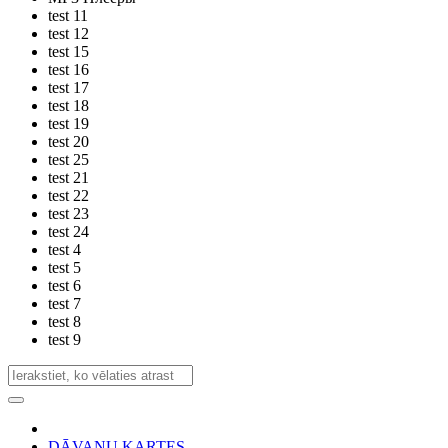
test 11
test 12
test 15
test 16
test 17
test 18
test 19
test 20
test 25
test 21
test 22
test 23
test 24
test 4
test 5
test 6
test 7
test 8
test 9
DĀVANU KARTES