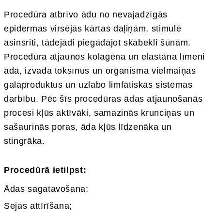
Procedūra atbrīvo ādu no nevajadzīgās
epidermas virsējās kārtas daļiņām, stimulē
asinsriti, tādejādi piegādājot skābekli šūnām.
Procedūra atjaunos kolagēna un elastāna līmeni
ādā, izvada toksīnus un organisma vielmaiņas
galaproduktus un uzlabo limfātiskās sistēmas
darbību.
Pēc šīs procedūras ādas atjaunošanās
procesi kļūs aktīvāki, samazinās krunciņas un
sašaurinās poras, āda kļūs līdzenāka un
stingrāka.
Procedūrā ietilpst:
Ādas sagatavošana;
Sejas attīrīšаna;