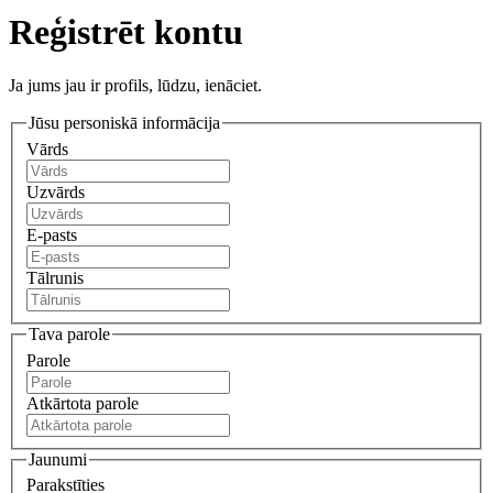
Reģistrēt kontu
Ja jums jau ir profils, lūdzu, ienāciet.
Jūsu personiskā informācija
Vārds
Uzvārds
E-pasts
Tālrunis
Tava parole
Parole
Atkārtota parole
Jaunumi
Parakstīties