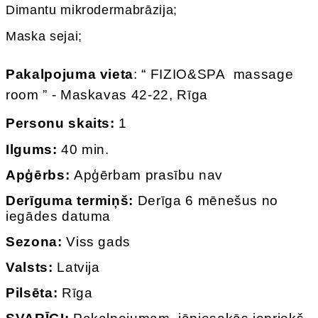
Dimantu mikrodermabrāzija;
Maska sejai;
Pakalpojuma vieta
: “ FIZIO&SPA massage
room ” - Maskavas 42-22, Rīga
Personu skaits:
1
Ilgums:
40 min.
Apģērbs:
Apģērbam prasību nav
Derīguma termiņš:
Derīga 6 mēnešus no
iegādes datuma
Sezona:
Viss gads
Valsts:
Latvija
Pilsēta:
Rīga