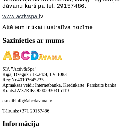
dāvanu karti pa tel. 29157486.
www.activspa.l
v
Attēliem ir tikai ilustratīva nozīme
Sazinieties ar mums
SIA "Activ&Spa"
Rīga, Dzegužu 1k.2dz4, LV-1083
Reģ:Nr.40103645235
Apmaksas veidi: Internetbanka, Kredītkarte, Pārskaite bankā
Konts:LV37RIKO0002930315119
e-mail:
info@abcdavana.lv
Tālrunis:
+371 29157486
Informācija