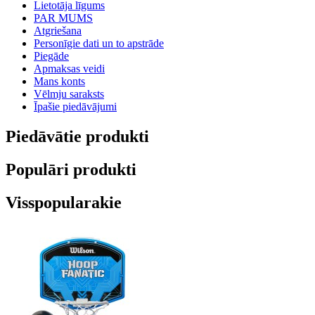
Lietotāja līgums
PAR MUMS
Atgriešana
Personīgie dati un to apstrāde
Piegāde
Apmaksas veidi
Mans konts
Vēlmju saraksts
Īpašie piedāvājumi
Piedāvātie produkti
Populāri produkti
Visspopularakie