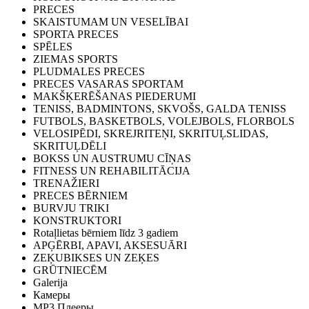
PRECES
SKAISTUMAM UN VESELĪBAI
SPORTA PRECES
SPĒLES
ZIEMAS SPORTS
PLUDMALES PRECES
PRECES VASARAS SPORTAM
MAKŠĶERĒŠANAS PIEDERUMI
TENISS, BADMINTONS, SKVOŠS, GALDA TENISS
FUTBOLS, BASKETBOLS, VOLEJBOLS, FLORBOLS
VELOSIPĒDI, SKREJRITEŅI, SKRITUĻSLIDAS,
SKRITUĻDĒLI
BOKSS UN AUSTRUMU CĪŅAS
FITNESS UN REHABILITĀCIJA
TRENAŽIERI
PRECES BĒRNIEM
BURVJU TRIKI
KONSTRUKTORI
Rotaļlietas bērniem līdz 3 gadiem
APĢĒRBI, APAVI, AKSESUĀRI
ZEĶUBIKSES UN ZEĶES
GRŪTNIECĒM
Galerija
Камеры
MP3 Плееры