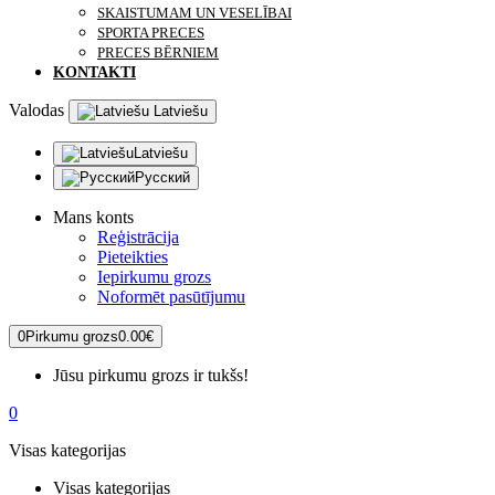
SKAISTUMAM UN VESELĪBAI
SPORTA PRECES
PRECES BĒRNIEM
KONTAKTI
Valodas
Latviešu
Latviešu
Русский
Mans konts
Reģistrācija
Pieteikties
Iepirkumu grozs
Noformēt pasūtījumu
0
Pirkumu grozs
0.00€
Jūsu pirkumu grozs ir tukšs!
0
Visas kategorijas
Visas kategorijas