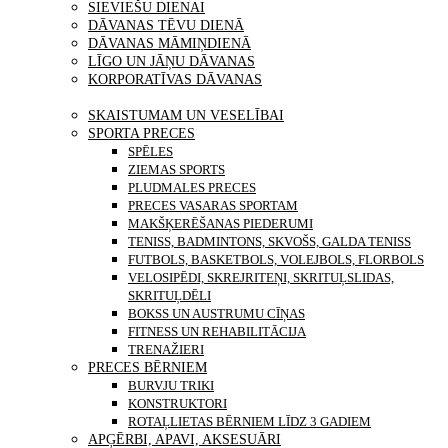
SIEVIEŠU DIENAI
DĀVANAS TĒVU DIENĀ
DĀVANAS MĀMIŅDIENĀ
LĪGO UN JĀŅU DĀVANAS
KORPORATĪVAS DĀVANAS
PRECES
SKAISTUMAM UN VESELĪBAI
SPORTA PRECES
SPĒLES
ZIEMAS SPORTS
PLUDMALES PRECES
PRECES VASARAS SPORTAM
MAKŠĶERĒŠANAS PIEDERUMI
TENISS, BADMINTONS, SKVOŠS, GALDA TENISS
FUTBOLS, BASKETBOLS, VOLEJBOLS, FLORBOLS
VELOSIPĒDI, SKREJRITEŅI, SKRITUĻSLIDAS,
SKRITUĻDĒLI
BOKSS UN AUSTRUMU CĪŅAS
FITNESS UN REHABILITĀCIJA
TRENAŽIERI
PRECES BĒRNIEM
BURVJU TRIKI
KONSTRUKTORI
ROTAĻLIETAS BĒRNIEM LĪDZ 3 GADIEM
APĢĒRBI, APAVI, AKSESUĀRI