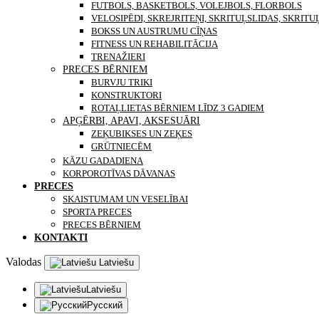
FUTBOLS, BASKETBOLS, VOLEJBOLS, FLORBOLS
VELOSIPĒDI, SKREJRITEŅI, SKRITUĻSLIDAS, SKRITU
BOKSS UN AUSTRUMU CĪŅAS
FITNESS UN REHABILITĀCIJA
TRENAŽIERI
PRECES BĒRNIEM
BURVJU TRIKI
KONSTRUKTORI
ROTAĻLIETAS BĒRNIEM LĪDZ 3 GADIEM
APĢĒRBI, APAVI, AKSESUĀRI
ZEĶUBIKSES UN ZEĶES
GRŪTNIECĒM
KĀZU GADADIENA
KORPOROTĪVAS DĀVANAS
PRECES
SKAISTUMAM UN VESELĪBAI
SPORTA PRECES
PRECES BĒRNIEM
KONTAKTI
Valodas
Latviešu
Latviešu
Русский