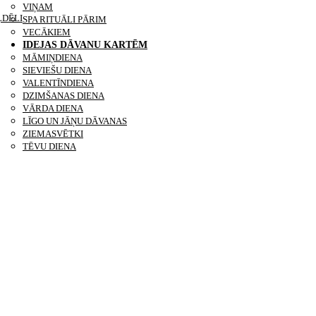
VIŅAM
ĻDĒLI
SPA RITUĀLI PĀRIM
VECĀKIEM
IDEJAS DĀVANU KARTĒM
MĀMIŅDIENA
SIEVIEŠU DIENA
VALENTĪNDIENA
DZIMŠANAS DIENA
VĀRDA DIENA
LĪGO UN JĀŅU DĀVANAS
ZIEMASVĒTKI
TĒVU DIENA