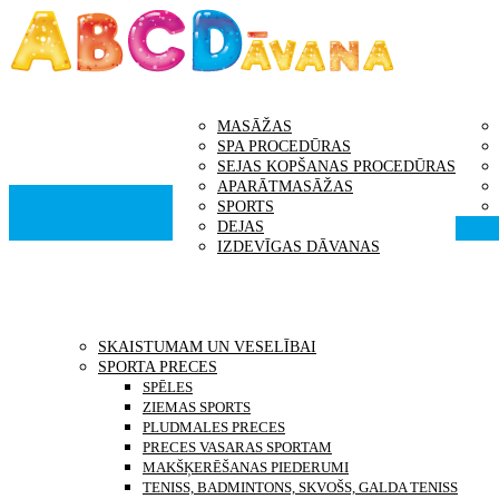
GALVENĀ
DĀVANU KARTES
DĀ
MASĀŽAS
SPA PROCEDŪRAS
SEJAS KOPŠANAS PROCEDŪRAS
APARĀTMASĀŽAS
SPORTS
DEJAS
IZDEVĪGAS DĀVANAS
PRECES
SKAISTUMAM UN VESELĪBAI
SPORTA PRECES
SPĒLES
ZIEMAS SPORTS
PLUDMALES PRECES
PRECES VASARAS SPORTAM
MAKŠĶERĒŠANAS PIEDERUMI
TENISS, BADMINTONS, SKVOŠS, GALDA TENISS