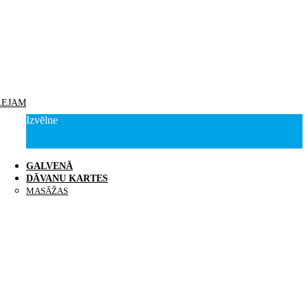
LEJAM
Izvēlne
GALVENĀ
DĀVANU KARTES
MASĀŽAS