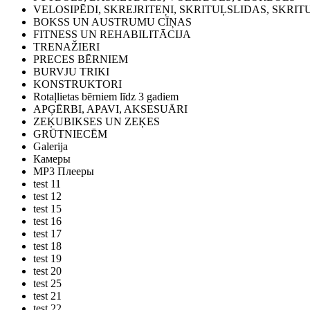
VELOSIPĒDI, SKREJRITEŅI, SKRITUĻSLIDAS, SKRIT
BOKSS UN AUSTRUMU CĪŅAS
FITNESS UN REHABILITĀCIJA
TRENAŽIERI
PRECES BĒRNIEM
BURVJU TRIKI
KONSTRUKTORI
Rotaļlietas bērniem līdz 3 gadiem
APĢĒRBI, APAVI, AKSESUĀRI
ZEĶUBIKSES UN ZEĶES
GRŪTNIECĒM
Galerija
Камеры
MP3 Плееры
test 11
test 12
test 15
test 16
test 17
test 18
test 19
test 20
test 25
test 21
test 22