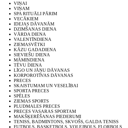
VIŅAI
VIŅAM
SPA RITUĀLI PĀRIM
VECĀKIEM
IDEJAS DĀVANĀM
DZIMŠANAS DIENA
VĀRDA DIENA
VALENTĪNDIENA
ZIEMASVĒTKI
KĀZU GADADIENA
SIEVIEŠU DIENA
MĀMIŅDIENA
TĒVU DIENA
LĪGO UN JĀŅU DĀVANAS
KORPOROTĪVAS DĀVANAS
PRECES
SKAISTUMAM UN VESELĪBAI
SPORTA PRECES
SPĒLES
ZIEMAS SPORTS
PLUDMALES PRECES
PRECES VASARAS SPORTAM
MAKŠĶERĒŠANAS PIEDERUMI
TENISS, BADMINTONS, SKVOŠS, GALDA TENISS
FUTBOLS, BASKETBOLS, VOLEJBOLS, FLORBOLS