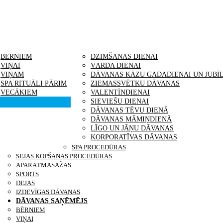
VANAS SAŅĒMĒJS
IDEJAS DĀVANĀM
BĒRNIEM
DZIMŠANAS DIENAI
VIŅAI
VĀRDA DIENAI
VIŅAM
DĀVANAS KĀZU GADADIENAI UN JUBĪ
SPA RITUĀLI PĀRIM
ZIEMASSVĒTKU DĀVANAS
VECĀKIEM
VALENTĪNDIENAI
SIEVIEŠU DIENAI
DĀVANAS TĒVU DIENĀ
DĀVANAS MĀMIŅDIENĀ
LĪGO UN JĀŅU DĀVANAS
KORPORATĪVAS DĀVANAS
KONTAKTI
SPA PROCEDŪRAS
SEJAS KOPŠANAS PROCEDŪRAS
APARĀTMASĀŽAS
SPORTS
DEJAS
IZDEVĪGAS DĀVANAS
DĀVANAS SAŅĒMĒJS
BĒRNIEM
VIŅAI