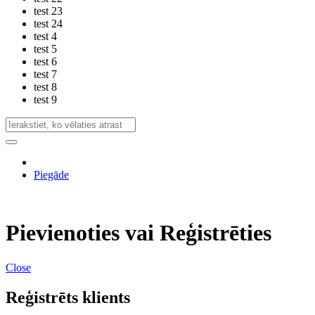
test 23
test 24
test 4
test 5
test 6
test 7
test 8
test 9
Piegāde
Pievienoties vai Reģistrēties
Close
Reģistrēts klients