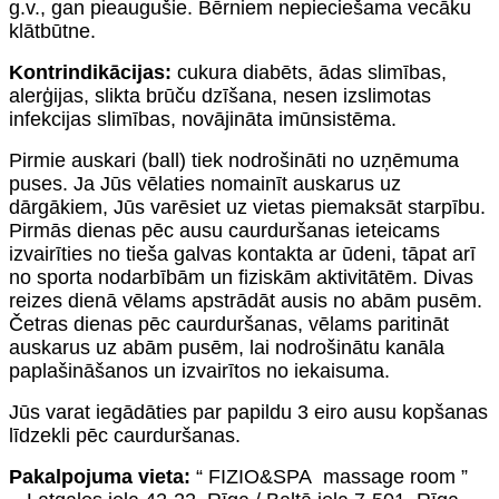
g.v., gan pieaugušie. Bērniem nepieciešama vecāku
klātbūtne.
Kontrindikācijas:
cukura diabēts, ādas slimības,
alerģijas, slikta brūču dzīšana, nesen izslimotas
infekcijas slimības, novājināta imūnsistēma.
Pirmie auskari (ball) tiek nodrošināti no uzņēmuma
puses. Ja Jūs vēlaties nomainīt auskarus uz
dārgākiem, Jūs varēsiet uz vietas piemaksāt starpību.
Pirmās dienas pēc ausu caurduršanas ieteicams
izvairīties no tieša galvas kontakta ar ūdeni, tāpat arī
no sporta nodarbībām un fiziskām aktivitātēm. Divas
reizes dienā vēlams apstrādāt ausis no abām pusēm.
Četras dienas pēc caurduršanas, vēlams paritināt
auskarus uz abām pusēm, lai nodrošinātu kanāla
paplašināšanos un izvairītos no iekaisuma.
Jūs varat iegādāties par papildu 3 eiro ausu kopšanas
līdzekli pēc caurduršanas.
Pakalpojuma vieta:
“ FIZIO&SPA massage room ”