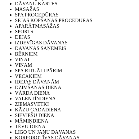
DĀVANU KARTES
MASĀŽAS
SPA PROCEDŪRAS
SEJAS KOPŠANAS PROCEDŪRAS
APARĀTMASĀŽAS
SPORTS
DEJAS
IZDEVĪGAS DĀVANAS
DĀVANAS SAŅĒMĒJS
BĒRNIEM
VIŅAI
VIŅAM
SPA RITUĀLI PĀRIM
VECĀKIEM
IDEJAS DĀVANĀM
DZIMŠANAS DIENA
VĀRDA DIENA
VALENTĪNDIENA
ZIEMASVĒTKI
KĀZU GADADIENA
SIEVIEŠU DIENA
MĀMIŅDIENA
TĒVU DIENA
LĪGO UN JĀŅU DĀVANAS
KORPOROTĪVAS DĀVANAS