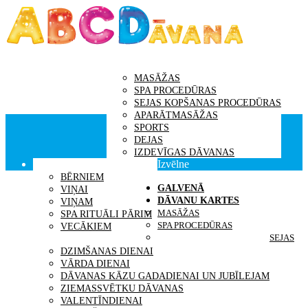
GALVENĀ
DĀVANU KARTES
MASĀŽAS
SPA PROCEDŪRAS
SEJAS KOPŠANAS PROCEDŪRAS
APARĀTMASĀŽAS
SPORTS
DEJAS
IZDEVĪGAS DĀVANAS
Izvēlne
DĀVANAS SAŅĒMĒJS
BĒRNIEM
GALVENĀ
VIŅAI
DĀVANU KARTES
VIŅAM
MASĀŽAS
SPA RITUĀLI PĀRIM
SPA PROCEDŪRAS
VECĀKIEM
SEJAS
IDEJAS DĀVANĀM
DZIMŠANAS DIENAI
VĀRDA DIENAI
DĀVANAS KĀZU GADADIENAI UN JUBĪLEJAM
ZIEMASSVĒTKU DĀVANAS
VALENTĪNDIENAI