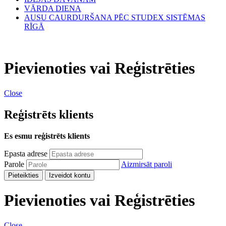
VĀRDA DIENA
AUSU CAURDURŠANA PĒC STUDEX SISTĒMAS
RĪGĀ
Pievienoties vai Reģistrēties
Close
Reģistrēts klients
Es esmu reģistrēts klients
Epasta adrese
Parole
Aizmirsāt paroli
Pieteikties
Izveidot kontu
Pievienoties vai Reģistrēties
Close