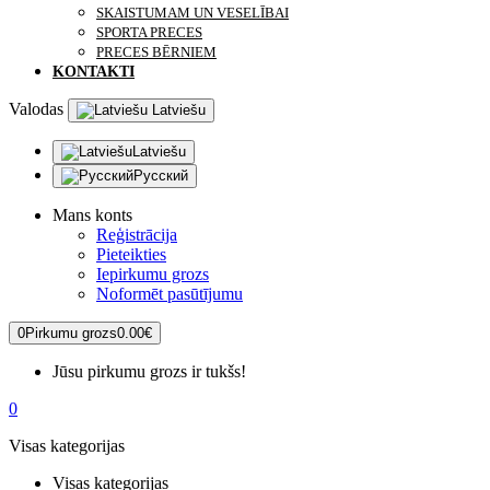
SKAISTUMAM UN VESELĪBAI
SPORTA PRECES
PRECES BĒRNIEM
KONTAKTI
Valodas
Latviešu
Latviešu
Русский
Mans konts
Reģistrācija
Pieteikties
Iepirkumu grozs
Noformēt pasūtījumu
0
Pirkumu grozs
0.00€
Jūsu pirkumu grozs ir tukšs!
0
Visas kategorijas
Visas kategorijas