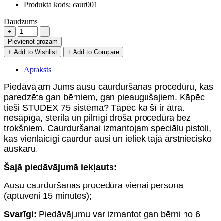
Produkta kods:
caur001
Daudzums
Pievienot grozam
+ Add to Wishlist
+ Add to Compare
Apraksts
Piedāvājam Jums ausu caurduršanas procedūru, kas
paredzēta gan bērniem, gan pieaugušajiem. Kāpēc
tieši STUDEX 75 sistēma? Tāpēc ka šī ir ātra,
nesāpīga, sterila un pilnīgi droša procedūra bez
trokšņiem. Caurduršanai izmantojam speciālu pistoli,
kas vienlaicīgi caurdur ausi un ieliek tajā ārstniecisko
auskaru.
Šajā piedāvājumā iekļauts:
Ausu caurduršanas procedūra vienai personai
(aptuveni 15 minūtes);
Svarīgi:
Piedāvājumu var izmantot gan bērni no 6