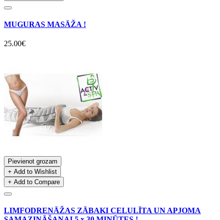
MUGURAS MASĀŽA !
25.00€
Pievienot grozam
+ Add to Wishlist
+ Add to Compare
LIMFODRENĀŽAS ZĀBAKI CELULĪTA UN APJOMA
SAMAZINĀŠANAI 5 x 30 MINŪTES !