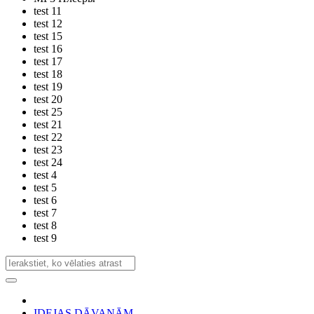
test 11
test 12
test 15
test 16
test 17
test 18
test 19
test 20
test 25
test 21
test 22
test 23
test 24
test 4
test 5
test 6
test 7
test 8
test 9
IDEJAS DĀVANĀM