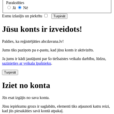
Parakstīties
Jā
Nē
Esmu izlasījis un piekrītu
Jūsu konts ir izveidots!
Paldies, ka reģistrējāties abcdavana.lv!
Jums tiks paziņots pa e-pastu, kad jūsu konts ir aktivizēts.
Ja jums ir kādi jautājumi par šo tiešsaistes veikalu darbību, lūdzu,
sazinieties ar veikala īpašnieku
.
Turpināt
Iziet no konta
Jūs esat izgājis no sava konta.
Jūsu iepirkumu grozs ir saglabāts, elementi tiks atjaunoti katru reizi,
kad jūs piesakāties savā kontā atpakaļ.