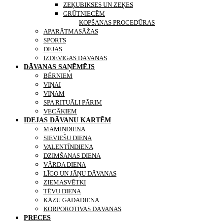
ZEĶUBIKSES UN ZEĶES
GRŪTNIECĒM
KONTAKTI
KOPŠANAS PROCEDŪRAS
APARĀTMASĀŽAS
SPORTS
DEJAS
IZDEVĪGAS DĀVANAS
DĀVANAS SAŅĒMĒJS
BĒRNIEM
VIŅAI
VIŅAM
SPA RITUĀLI PĀRIM
VECĀKIEM
IDEJAS DĀVANU KARTĒM
MĀMIŅDIENA
SIEVIEŠU DIENA
VALENTĪNDIENA
DZIMŠANAS DIENA
VĀRDA DIENA
LĪGO UN JĀŅU DĀVANAS
ZIEMASVĒTKI
TĒVU DIENA
KĀZU GADADIENA
KORPOROTĪVAS DĀVANAS
PRECES