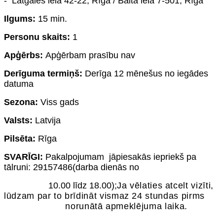
- Latgales iela 42-22, Rīga / Baltā iela 7-501, Rīga
Ilgums:
15 min.
Personu skaits:
1
Apģērbs:
Apģērbam prasību nav
Derīguma termiņš:
Derīga 12 mēnešus no iegādes
datuma
Sezona:
Viss gads
Valsts:
Latvija
Pilsēta:
Rīga
SVARĪGI:
Pakalpojumam jāpiesakās iepriekš pa
tālruni: 29157486(darba dienās no
10.00 līdz 18.00);
Ja vēlaties atcelt vizīti,
lūdzam par to brīdināt vismaz 24 stundas pirms
norunātā apmeklējuma laika.