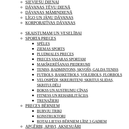
SIEVIEŠU DIENAI
DĀVANAS TĒVU DIENĀ
DĀVANAS MĀMIŅDIENĀ
LĪGO UN JĀŅU DĀVANAS
KORPORATĪVAS DĀVANAS
PRECES
SKAISTUMAM UN VESELĪBAI
SPORTA PRECES
SPĒLES
ZIEMAS SPORTS
PLUDMALES PRECES
PRECES VASARAS SPORTAM
MAKŠĶERĒŠANAS PIEDERUMI
TENISS, BADMINTONS, SKVOŠS, GALDA TENISS
FUTBOLS, BASKETBOLS, VOLEJBOLS, FLORBOLS
VELOSIPĒDI, SKREJRITEŅI, SKRITUĻSLIDAS,
SKRITUĻDĒLI
BOKSS UN AUSTRUMU CĪŅAS
FITNESS UN REHABILITĀCIJA
TRENAŽIERI
PRECES BĒRNIEM
BURVJU TRIKI
KONSTRUKTORI
ROTAĻLIETAS BĒRNIEM LĪDZ 3 GADIEM
APĢĒRBI, APAVI, AKSESUĀRI