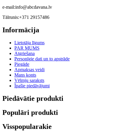
e-mail:
info@abcdavana.lv
Tālrunis:
+371 29157486
Informācija
Lietotāja līgums
PAR MUMS
Atgriešana
Personīgie dati un to apstrāde
Piegāde
Apmaksas veidi
Mans konts
Vēlmju saraksts
Īpašie piedāvājumi
Piedāvātie produkti
Populāri produkti
Visspopularakie