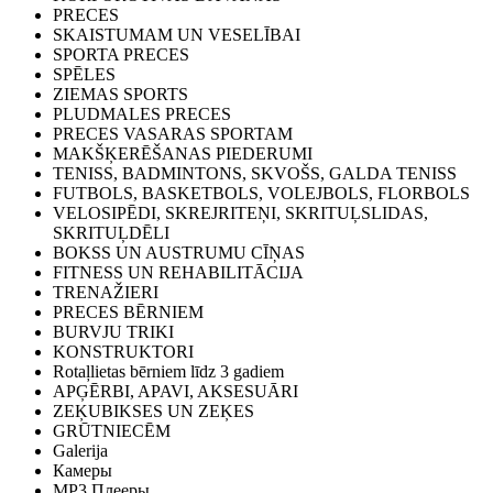
PRECES
SKAISTUMAM UN VESELĪBAI
SPORTA PRECES
SPĒLES
ZIEMAS SPORTS
PLUDMALES PRECES
PRECES VASARAS SPORTAM
MAKŠĶERĒŠANAS PIEDERUMI
TENISS, BADMINTONS, SKVOŠS, GALDA TENISS
FUTBOLS, BASKETBOLS, VOLEJBOLS, FLORBOLS
VELOSIPĒDI, SKREJRITEŅI, SKRITUĻSLIDAS,
SKRITUĻDĒLI
BOKSS UN AUSTRUMU CĪŅAS
FITNESS UN REHABILITĀCIJA
TRENAŽIERI
PRECES BĒRNIEM
BURVJU TRIKI
KONSTRUKTORI
Rotaļlietas bērniem līdz 3 gadiem
APĢĒRBI, APAVI, AKSESUĀRI
ZEĶUBIKSES UN ZEĶES
GRŪTNIECĒM
Galerija
Камеры
MP3 Плееры